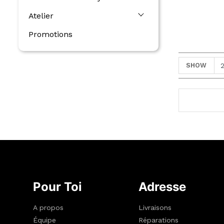
Atelier
Promotions
SHOW
Pour Toi
Adresse
A propos
Livraisons
Équipe
Réparations