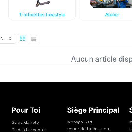
Trottinettes freestyle
Atelier
Aucun article dis
Pour Toi
Siège Principal
Mobygo Sàrl
M
Guide du vélo
Route de l'Industrie 11
R
Guide du scooter