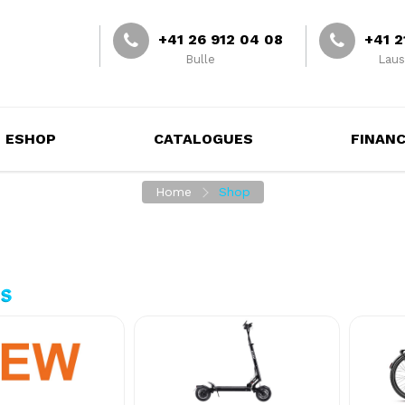
+41 26 912 04 08
+41 2
Bulle
Laus
ESHOP
CATALOGUES
FINAN
Home
Shop
ts