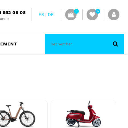
1 552 09 08
0
0
FR
DE
anne
CEMENT