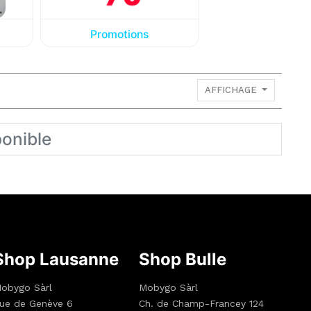
Promotions
AFFICHAGE
ponible
Shop Lausanne
Shop Bulle
obygo Sàrl
Mobygo Sàrl
ue de Genève 6
Ch. de Champ-Francey 124