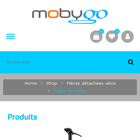
0
0
Home
Shop
Pièces détachées vélos
Tubes de selles
Produits