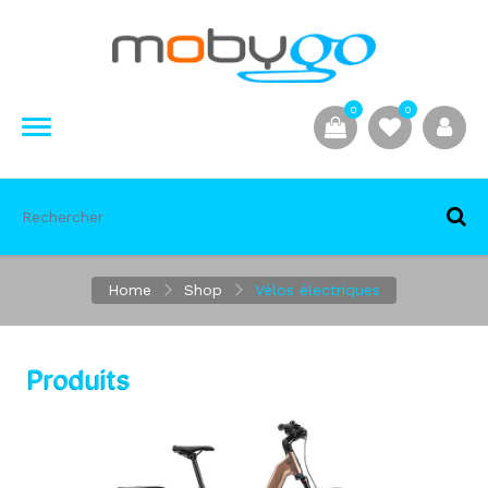
0
0
Home
Shop
Vélos électriques
Produits