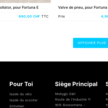
ollator, pour Fortuna E
Valve de pneu, pour Fortuna
690,00
CHF
TTC
Prix
4,9
AFFICHER PLUS
Pour Toi
Siège Principal
Mobygo Sàrl
M
Guide du vélo
Route de l'Industrie 11
R
Guide du scooter
1615 Bossonnens -
1
Entretien