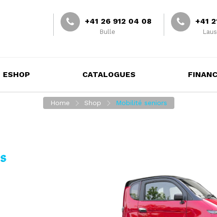
+41 26 912 04 08
+41 2
Bulle
Laus
ESHOP
CATALOGUES
FINAN
Home
Shop
Mobilité seniors
ts