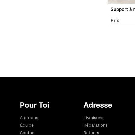
Support à r
Prix
Pour Toi
Adresse
A propos
Livraisons
Équipe
Réparations
Contact
Retours