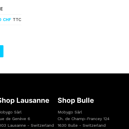
 E
0
CHF
TTC
Shop Lausanne
Shop Bulle
obygo Sàrl
Mobygo Sàrl
ue de Genève 6
Ch. de Champ-Francey 124
003 Lausanne - Switzerland
1630 Bulle - Switzerland