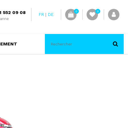
1 552 09 08
0
0
FR
DE
anne
CEMENT