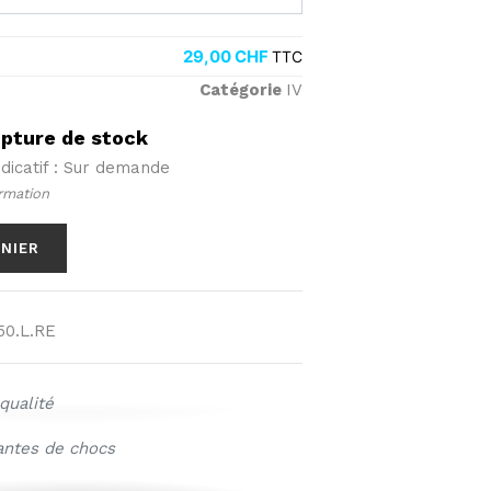
29,00
CHF
TTC
Catégorie
IV
upture de stock
ndicatif : Sur demande
rmation
ANIER
50.L.RE
qualité
antes de chocs