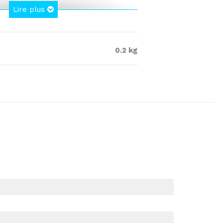
Lire plus
oigts grâce à un design approprié
tions
0.2 kg
oigts pour les claviers touch-screen