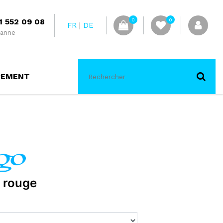
1 552 09 08
0
0
FR
DE
anne
CEMENT
 rouge