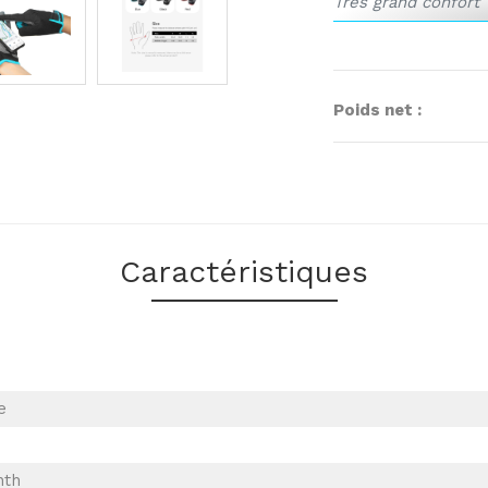
Très grand confort
Pliage facile des d
Zones anti-déforma
Poids net :
Zone au bout des d
Caractéristiques
e
nth