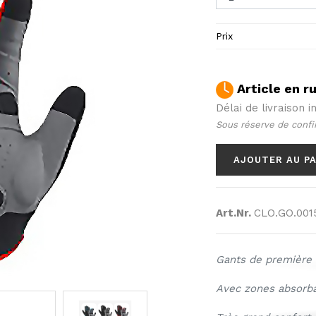
Prix
Article en r
Délai de livraison i
Sous réserve de confi
AJOUTER AU P
Art.Nr.
CLO.GO.001
Gants de première 
Avec zones absorb