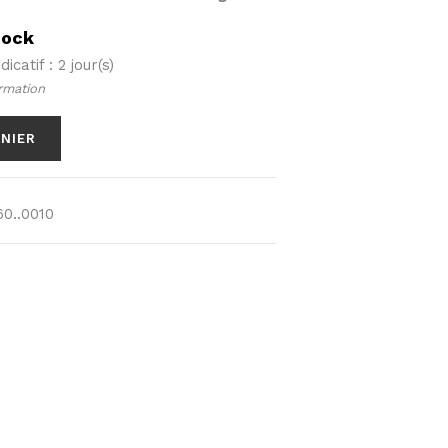
tock
icatif : 2 jour(s)
rmation
ANIER
0..0010