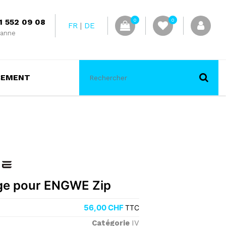
1 552 09 08
0
0
FR
DE
anne
CEMENT
ge pour ENGWE Zip
56,00
CHF
TTC
Catégorie
IV