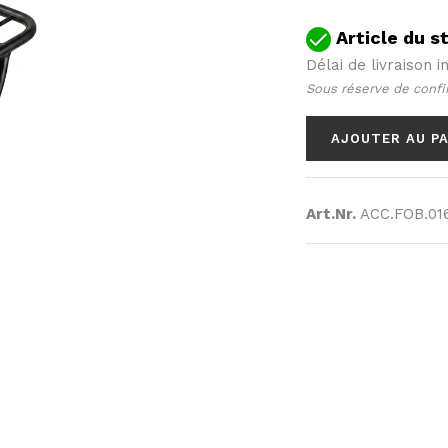
Article du s
Délai de livraison ind
Sous réserve de confi
AJOUTER AU P
Art.Nr.
ACC.FOB.016