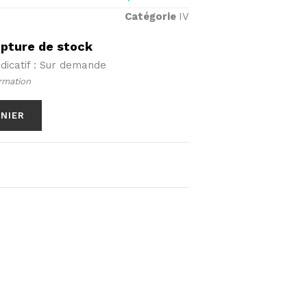
Catégorie
IV
upture de stock
ndicatif : Sur demande
rmation
ANIER