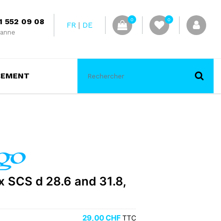
1 552 09 08
0
0
FR
DE
anne
CEMENT
 SCS d 28.6 and 31.8,
29,00
CHF
TTC