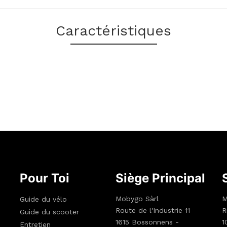
Caractéristiques
Pour Toi
Siège Principal
Mobygo Sàrl
M
Guide du vélo
Route de l'Industrie 11
R
Guide du scooter
1615 Bossonnens -
1
Entretien