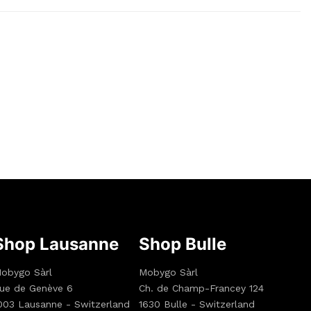
Shop Lausanne
Shop Bulle
obygo Sàrl
Mobygo Sàrl
ue de Genève 6
Ch. de Champ-Francey 124
003 Lausanne - Switzerland
1630 Bulle - Switzerland