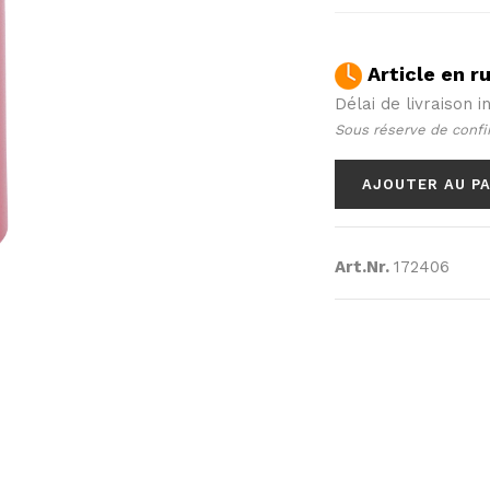
Article en r
Délai de livraison i
Sous réserve de confi
AJOUTER AU P
Art.Nr.
172406