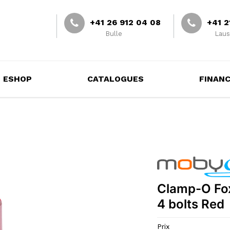
+41 26 912 04 08
+41 2
Bulle
Laus
ESHOP
CATALOGUES
FINAN
Clamp-О Fox
4 bolts Red
Prix