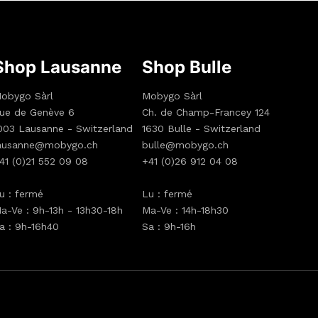
Shop Lausanne
Shop Bulle
obygo Sàrl
Mobygo Sàrl
ue de Genève 6
Ch. de Champ-Francey 124
003 Lausanne - Switzerland
1630 Bulle - Switzerland
ausanne@mobygo.ch
bulle@mobygo.ch
41 (0)21 552 09 08
+41 (0)26 912 04 08
u : fermé
Lu : fermé
a-Ve : 9h-13h - 13h30-18h
Ma-Ve : 14h-18h30
a : 9h-16h40
Sa : 9h-16h