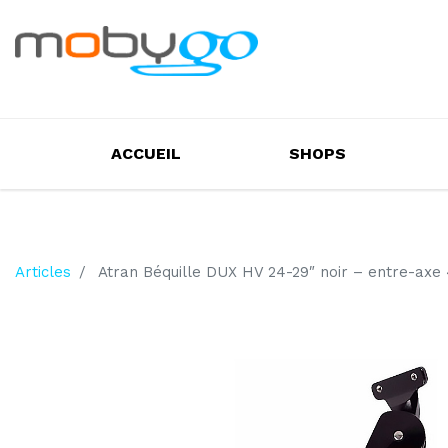
ACCUEIL
SHOPS
Articles
Atran Béquille DUX HV 24​-​29″ noir – entre​-​a