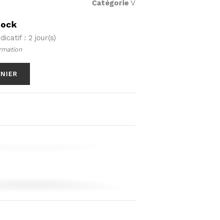
Catégorie
V
tock
icatif : 2 jour(s)
rmation
ANIER