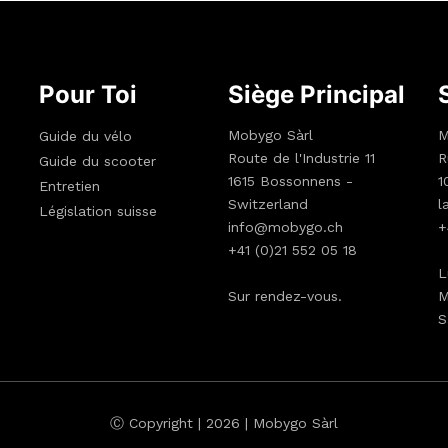
Pour Toi
Siège Principal
Mobygo Sàrl
M
Guide du vélo
Route de l'Industrie 11
R
Guide du scooter
1615 Bossonnens -
1
Entretien
Switzerland
l
Législation suisse
info@mobygo.ch
+
+41 (0)21 552 05 18
L
Sur rendez-vous.
M
S
Ⓒ Copyright | 2026 | Mobygo Sàrl