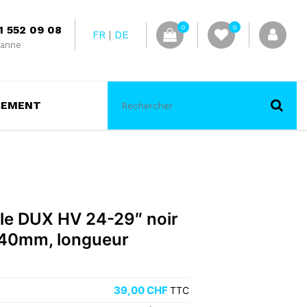
1 552 09 08
0
0
FR
DE
anne
CEMENT
le DUX HV 24​-​29″ noir
e 40mm, longueur
39,00
CHF
TTC