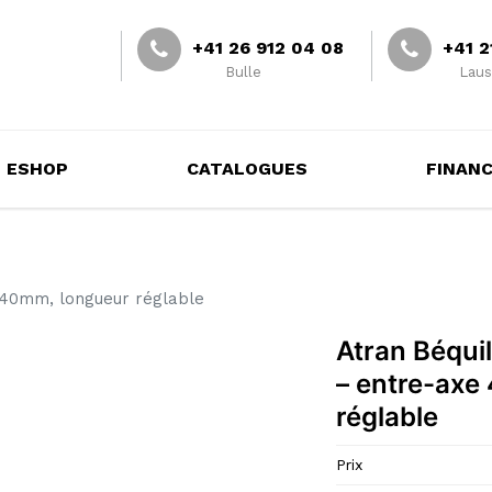
+41 26 912 04 08
+41 2
Bulle
Laus
ESHOP
CATALOGUES
FINAN
xe 40mm, longueur réglable
Atran Béquil
– entre​-​ax
réglable
Prix