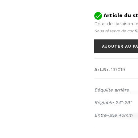
Article du s
Délai de livraison ind
Sous réserve de confi
AJOUTER AU P
Art.Nr.
137019
Béquille arrière
Réglable 24"-29"
Entre-axe 40mm