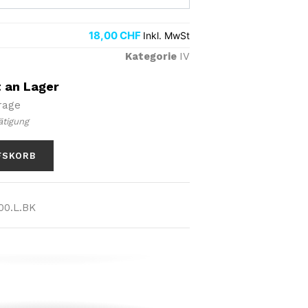
18,00
CHF
Inkl. MwSt
Kategorie
IV
t an Lager
frage
ätigung
FSKORB
00.L.BK