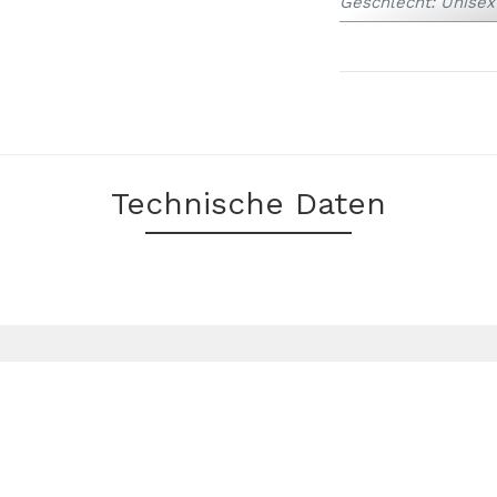
Geschlecht: Unisex
Größen: S, M, L, XL
Technische Daten