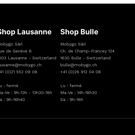
Shop Lausanne
Shop Bulle
obygo Sàrl
Mobygo Sàrl
ue de Genève 6
Ch. de Champ-Francey 124
003 Lausanne - Switzerland
1630 Bulle - Switzerland
ausanne@mobygo.ch
bulle@mobygo.ch
41 (0)21 552 09 08
+41 (0)26 912 04 08
u : fermé
Lu : fermé
a-Ve : 9h-13h - 13h30-18h
Ma-Ve : 14h-18h30
a : 9h-16h40
Sa : 9h-16h