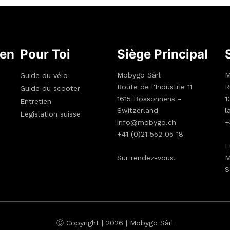
gen
Pour Toi
Siège Principal
Mobygo Sàrl
M
Guide du vélo
Route de l'Industrie 11
R
Guide du scooter
1615 Bossonnens -
1
Entretien
Switzerland
l
Législation suisse
info@mobygo.ch
+
+41 (0)21 552 05 18
L
Sur rendez-vous.
M
S
Ⓒ Copyright | 2026 | Mobygo Sàrl