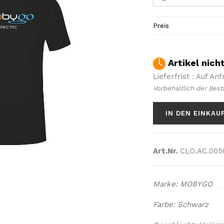
Preis
Artikel nich
Lieferfrist : Auf An
Vorbehaltlich der Best
IN DEN EINKAU
Art.Nr.
CLO.AC.005
Marke: MOBYGO
Farbe: Schwarz