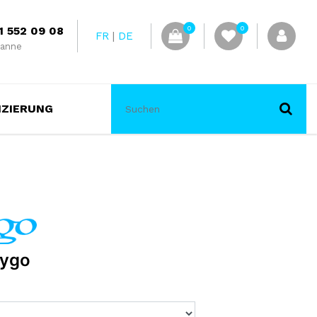
1 552 09 08
0
0
FR
DE
anne
NZIERUNG
bygo