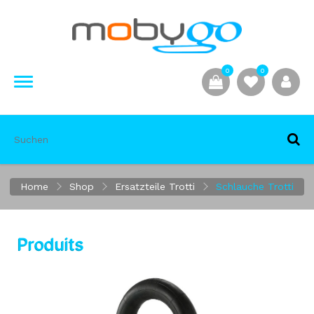
0
0
Home
Shop
Ersatzteile Trotti
Schlauche Trotti
Produits